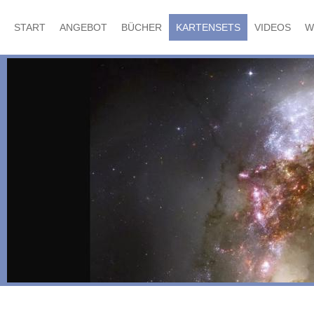
START
ANGEBOT
BÜCHER
KARTENSETS
VIDEOS
W